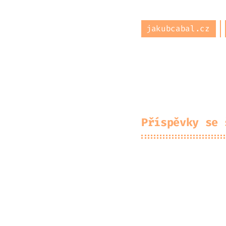
jakubcabal.cz
O mně
Archiv
Pr
Příspěvky se 
Pře
2025-12-25
Pře
2024-11-17