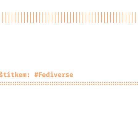
ojekty
Kup mi Kofolu
Mastodon
GitHub
RSS
štítkem: #Fediverse
hled českých Mastodon serverů 2025
hled českých Mastodon serverů 2024