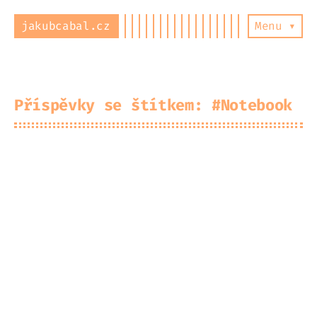
jakubcabal.cz
Menu ▾
Příspěvky se štítkem: #Notebook
Framework Laptop 13 (AMD AI
2026-04-11
300) - zkušenosti
ThinkPad E330 a Fedora 29:
2018-11-25
Konfigurace touchpadu
ThinkPad Edge E330: Upgrade
2016-06-22
CPU a RAM
ThinkPad Edge E330: Dva roky
2015-12-28
s SSD