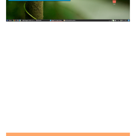
Musím říct, že nyní jsem s linuxem,
respektive s Fedorou 20, velmi spokojený.
Doufám, že tomu tak bude i nadále. Linux
možná občas požaduje po svém uživateli víc
znalostí než například Windows, ale aspoň
se díky němu stále učíte spoustu nových
věcí a časem pochopíte, že tyto znalosti
se vám můžou někdy hodit.
ČÍST DALŠÍ PŘÍSPĚVKY