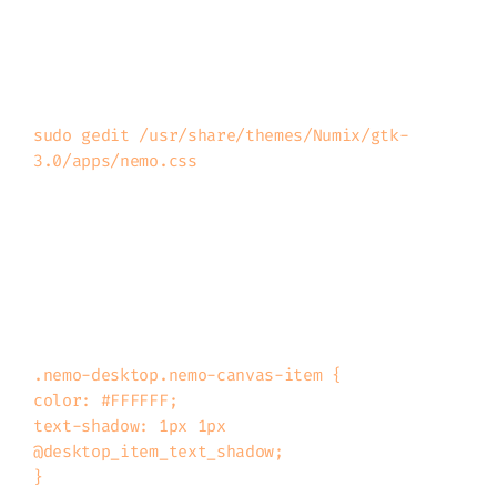
Tímto příkazem v terminálu jsem si otevřel
soubor nemo.css z tématu Numix.
sudo gedit /usr/share/themes/Numix/gtk-
Na konec souboru jsem přidal následující
řádky a soubor jsem uložil:
.nemo-desktop.nemo-canvas-item {

color: #FFFFFF;

text-shadow: 1px 1px 
@desktop_item_text_shadow;

}
