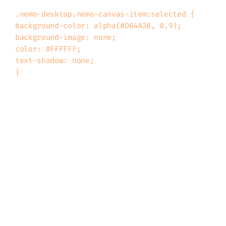
.nemo-desktop.nemo-canvas-item:selected {

background-color: alpha(#D64A38, 0.9);

background-image: none;

color: #FFFFFF;

text-shadow: none;

No a myslím, že teď už prostředí vypadá
velmi pěkně. I když každému se může líbit
něco jiného.
V pracovním nasazení
Jelikož nyní pracuji v rámci letních
brigád v CESNETu v projektu
Liberouter
,
tak jsem vyzkoušel Fedoru i v pracovním