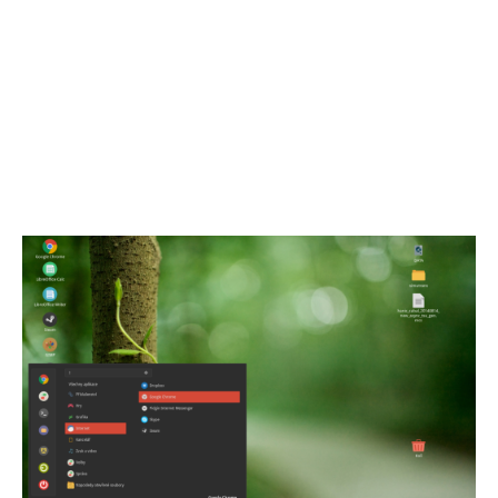
režimu. Většinu času jsem připojený k
nějakému serveru přes SSH, odkud spouštím
vzdáleně potřebný software, to funguje na
jedničku. Pak samozřejmě nejčastěji
používám internetový prohlížeč Chrome a
kancelářský balík Libre Office, případně i
program Gimp. Všechny tyto programy také
fungují bezvadně.