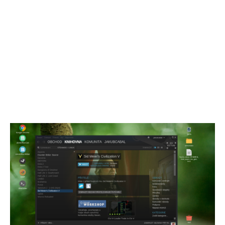
tedy nainstaloval a vyzkoušel jsem dvě
velmi známé hry: Counter Strike: Source a
Civilization V. Obě fungovali, sem tam
sice je ještě nějaký bug (u CS:S se
nezobrazují písmena s háčky a čárky,… u
Civ5 se zase zasekává spouštěcí intro, ale
jakmile se načte menu je již vše v
pořádku), ale dají se bez velkých problémů
hrát.