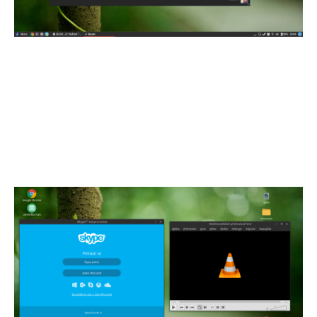
Jindy si zase pouštím nějaký film nebo
seriál, k tomu bezvadně poslouží známá
aplikace VLC, která si poradí s různými
formáty videa a titulků. Nebo, když si
chci s někým dlouho do večera povídat můžu
využít například Skype. Pro správu vaši
elektronické knihovny nemusí chybět skvělý
program Calibre.