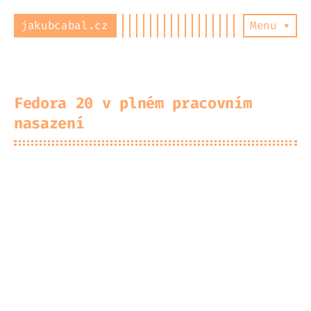
jakubcabal.cz
Menu ▾
Fedora 20 v plném pracovním
nasazení
2014-08-15
Jakub Cabal
#
hardware
#
linux
#
notebook
Jelikož už nějakou chvíli provozuji na
svém notebooku operační systém Fedora 20,
rozhodl jsem se sepsat nějaké zkušenosti.
Můj linux