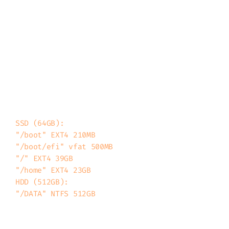
Používám Fedoru 20 s prostředím Cinnamon.
Jelikož můj notebook Lenovo Thinkpad Edge
E330 má díky upgradu v sobě mSATA SSD disk
a pak ještě klasicky HDD disk, rozhodl
jsem se nainstalovat Fedoru v tomto
rozložení na disku:
SSD (64GB):

"/boot" EXT4 210MB

"/boot/efi" vfat 500MB

"/" EXT4 39GB

"/home" EXT4 23GB

HDD (512GB):
