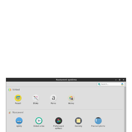
Nicméně stále přemýšlím, že celý HDD
přeformátuji na EXT4 a vytvořím na něm
oddíl “/home” a na SSD místo něj rozšířím
“/”. Tady bych byl rád, kdyby mi nějaký
zkušenější linuxák poradil, jak moc se to
projeví na rychlosti systému. Přece jen,
nějaké konfigurační soubory co se
pravidelně načítají třeba při startu
systému by měli být i v oddíle “/home”,
nebo se pletu?