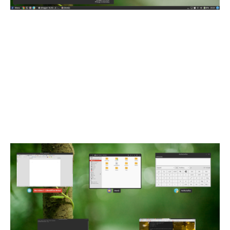
Největší problém zatím byl, když jsem
potřeboval připojit tiskárnu Canon MP640
přes domácí WiFi síť. Canon sice dodává
potřebné ovladače, ale ty mají v
závislostech jeden balíček, který má
Fedora 20 v až příliš nové verzi, takže
jsem musel starší verzi konkrétního
balíčku vybuildovat sám, což se mi nakonec
podařilo a tiskárna nyní vesele tiskne.
Možná k tomu časem sepíšu i návod.