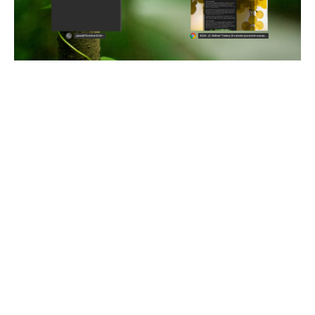
Naopak pokud jsem připojoval tiskárnu
klasicky přes USB, tak vždy se úspěšně
připojila fungovala, bez potřeby nějaký
speciálních ovladačů. To platí také o
čtečce SD karet či web-kameře a mikrofonu
v mém notebooku, prostě funkční hned po
instalaci Fedory.
V domácím nasazení
Doma si občas člověk chce zahrát na
počítači i nějaké hry. To již v dnešní
době není problém ani na linuxu, protože i
pro linux existuje Steam. Sám jsem si ho