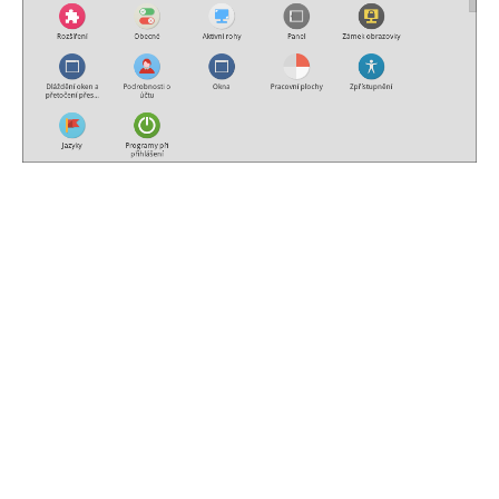
Jelikož mám nyní celý systém na SSD, tak
je jeho rychlost úžasná, nikde se na nic
nečeká. Stabilita systému je taky dobrá,
zatím jsem nezaznamenal žádný pád
aplikace, ale ani třeba celého prostředí
Cinnamon. Po grafické stránce jsem provedl
jen pár úprav, nainstaloval jsem grafické
téma “
Numix
” a k tomu ještě ikony “
Numix-
Circle
”. Bohužel mi zrovna neladila barva
písma na ploše s tapetou, a tak jsem ji
změnil tímto způsobem: