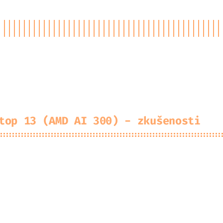
ojekty
Kup mi Kofolu
Mastodon
GitHub
RSS
top 13 (AMD AI 300) - zkušenosti
ub Cabal
0
komentářů
#
notebook
okem jsem dostal nový pracovní notebook. Už ně
tačích značky Framework, takže když se objevil
o notebooku, zvolil jsem právě
Framework Laptop