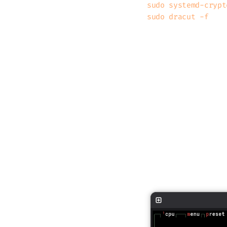
sudo systemd-crypt
Původně jsem se o
(RZ717) pod Linu
Možná jsem měl je
jsem nenarazil na
Celkové zpracován
včetně podsvícení
nikoho neomezí př
model procesoru, 
GHz má výkonu dos