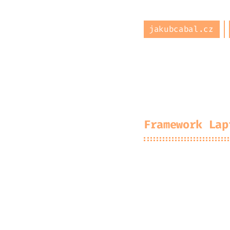
jakubcabal.cz
O mně
Archiv
Pr
Framework Lap
2026-04-11
Jak
#
hardware
#
linux
Zhruba před půl r
pokukoval po počí
nového pracovníh