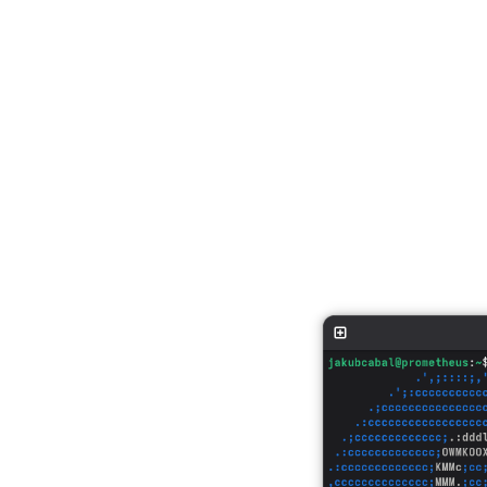
Ovšem to nejlepší
stran 3:2 a obnov
fungovat v režimu
standardem.
Ale nic není doko
mému předchozímu 
větší zahřívání c
Také výdrž bateri
průměru vydrží cc