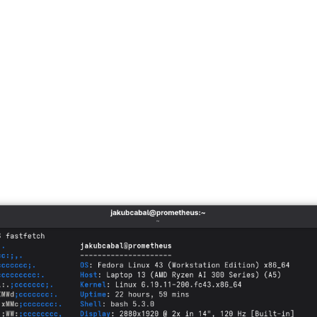
 je displej: ideální úhlopříčka 13,5" s netrad
ovací frekvencí 120 Hz. Jemné rozlišení 2880x1
 HiDPI se škálováním na 200 %. Kéž by se takov
nalé a také tento Framework Laptop 13 má slabš
Lenovu ThinkPad T480s (Intel Core i7-8550U) po
elého notebooku a s tím související vyšší hluč
e není na dnešní dobu žádný zázrak – Framework
a 7 h na jedno nabití.