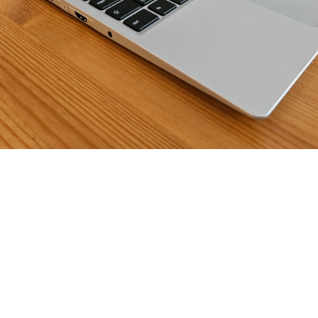
figurace Framework Laptop 13:
AI 5 340
isplay
00 - 32GB (2 x 16GB)
CK™ SN7100 NVMe™ - M.2 2280 - 500GB
m: None
/Slovak (2nd Gen)