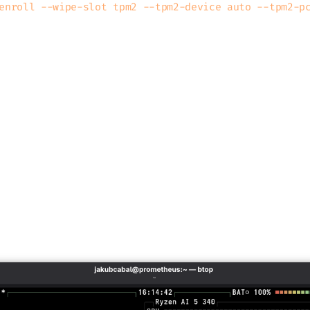
enroll --wipe-slot tpm2 --tpm2-device auto --tpm2-pc
bával spolehlivosti vestavěné WiFi karty Media
xem, protože
řada uživatelů reportovala problém
n štěstí (nebo novější kernel), ale za celou d
 jediný problém s WiFi.
í Framework Laptop 13 je velmi dobré. Nechybí 
. Velikost (15,85 mm x 296,63 mm x 228,98 mm) 
i častém přenášení. Moje konfigurace obsahuje 
ale šestijádrový AMD Ryzen AI 5 340 běžící na 
tatek.