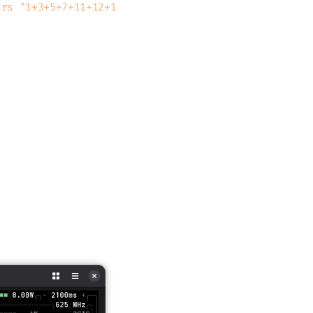
rs "1+3+5+7+11+12+14+15" /dev/nvme0n1p3

tek MT7925
y se stabilitou
.
obu používání
česká klávesnice
a váha (1,3 kg)
sice jen základní
frekvenci až 4,8