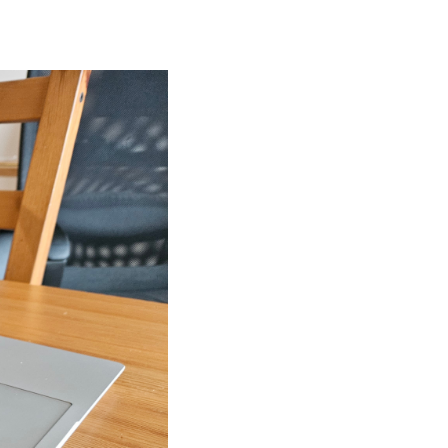
ůžete sestavit
it porty.