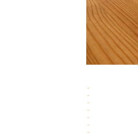
Tohle je moje kon
System: Ryzen™ 
Display: 2.8K D
Memory: DDR5-56
Storage: WD_BLA
Operating Syste
Bezel: Black
Keyboard: Czech