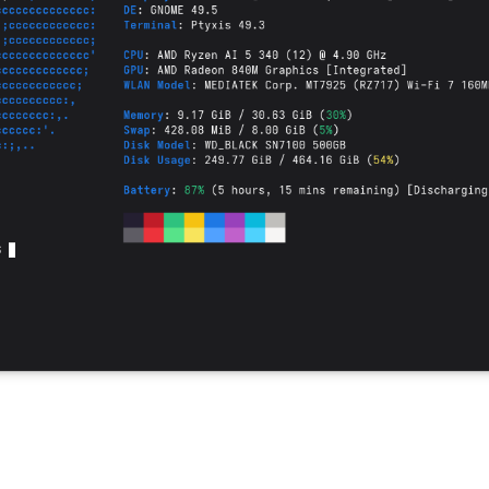
ré jsem pozoroval