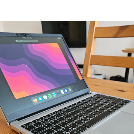
ies)
. Kdo by také nechtěl notebook, který si m
potřeby ho snadno opravit nebo například vyměn