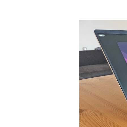
Ryzen™ AI 300 Ser
sami a v případě 