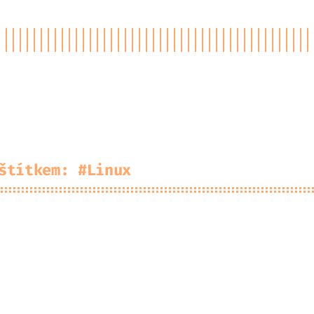
ojekty
Kup mi Kofolu
Mastodon
GitHub
RSS
štítkem: #Linux
 jsem si postavil vlastní NAS server
Link Archer TXE50UH - zkušenosti
mework Laptop 13 (AMD AI 300) - zkušenosti
EEN 20 Gbps NVMe/SATA M.2 case + WD_BLACK SN71