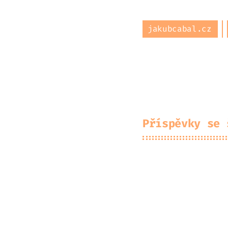
jakubcabal.cz
O mně
Archiv
Pr
Příspěvky se 
Jak
2026-05-04
TP-
2026-04-21
Fra
2026-04-11
UGR
2026-03-22